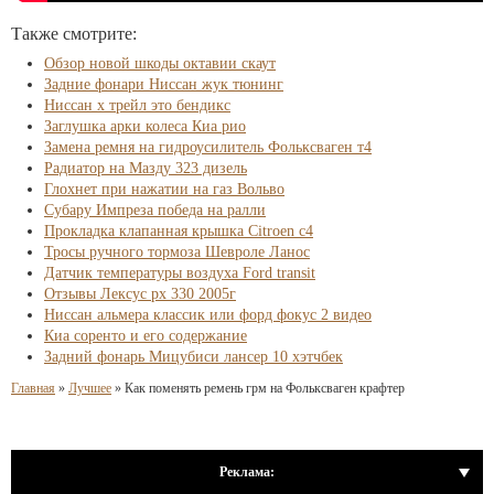
Также смотрите:
Обзор новой шкоды октавии скаут
Задние фонари Ниссан жук тюнинг
Ниссан х трейл это бендикс
Заглушка арки колеса Киа рио
Замена ремня на гидроусилитель Фольксваген т4
Радиатор на Мазду 323 дизель
Глохнет при нажатии на газ Вольво
Субару Импреза победа на ралли
Прокладка клапанная крышка Citroen c4
Тросы ручного тормоза Шевроле Ланос
Датчик температуры воздуха Ford transit
Отзывы Лексус рх 330 2005г
Ниссан альмера классик или форд фокус 2 видео
Киа соренто и его содержание
Задний фонарь Мицубиси лансер 10 хэтчбек
Главная
»
Лучшее
»
Как поменять ремень грм на Фольксваген крафтер
Реклама: