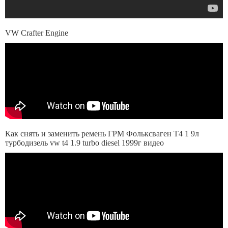
VW Crafter Engine
Как снять и заменить ремень ГРМ Фольксваген Т4 1 9л
турбодизель vw t4 1.9 turbo diesel 1999г видео