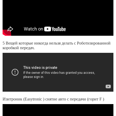
5 Вещей которые никогда нельзя делать с Роботизированной
коробкой передач.
Изитроник (Easytronic ) снятие авто с передачи (горит F )