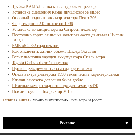
Трубка КАМАЗ слива масла турбокомпрессора
Установка сцепления Камаз двухдисковое видео
Опорный подшипник амортизатора Пежо 206
Форд скорпио 2 0 инжектор 1996
Установка кондиционера на Ситроен джампер
Постоянно горит лампочка неисправности двигателя Ниссан
тиида
БМВ х5 2002 года ремонт
Как отключить датчик объема Шкода Октавия
Горит лампочка зарядки аккумулятора Опель астра
Toyota Carina ed стойка кузова
Hyundai getz ремонт насоса гидроусилителя
Опель вектра универсал 1999 технические характеристики
Клапан высокого давления Фиат добло
Штатные камеры заднего вида для Lexus gx470
Новый Toyota Hilux pick up 2015
Главная
»
Клипы
»
Можно ли буксировать Опель астра на роботе
Реклама: